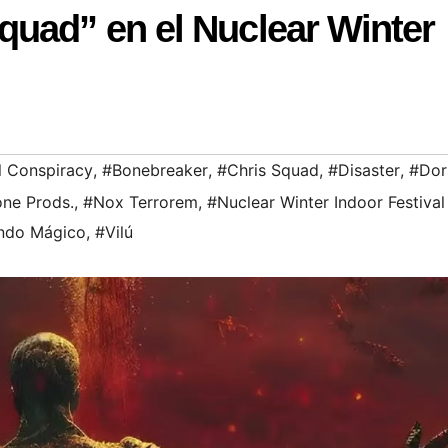
quad” en el Nuclear Winter
l Conspiracy
,
#Bonebreaker
,
#Chris Squad
,
#Disaster
,
#Dor
ne Prods.
,
#Nox Terrorem
,
#Nuclear Winter Indoor Festival 
ndo Mágico
,
#Vilú