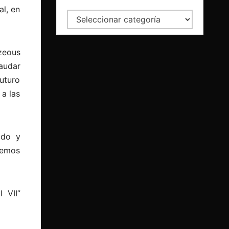
al, en
Categorías
zeous
audar
futuro
 a las
ado y
remos
 VII”