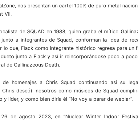
alZone, nos presentan un cartel 100% de puro metal nacion
 VII.
calista de SQUAD en 1988, quien graba el mítico Gallina
e junto a integrantes de Squad, conforman la idea de rec
 lo que, Flack como integrante histórico regresa para un 
n dueto junto a Flack y así ir reincorporándose poco a poco
ral de Gallinazeous Death.
e de homenajes a Chris Squad continuando así su leg
to Chris deseó), nosotros como músicos de Squad cumpli
y líder, y como bien diría él “No voy a parar de webiar”.
26 de agosto 2023, en “Nuclear Winter Indoor Festival