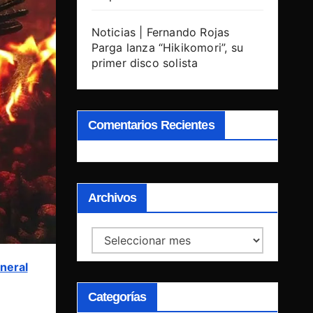
Noticias | Fernando Rojas
Parga lanza “Hikikomori”, su
primer disco solista
Comentarios Recientes
Archivos
Archivos
neral
Categorías