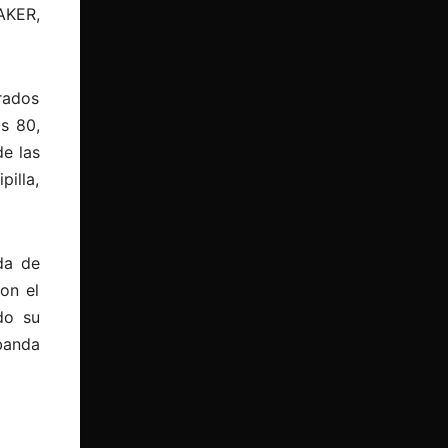
AKER,
rados
s 80,
e las
pilla,
da de
on el
do su
banda