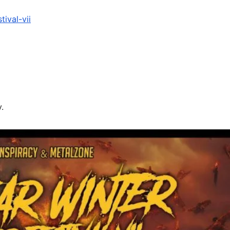
ival-vii
.