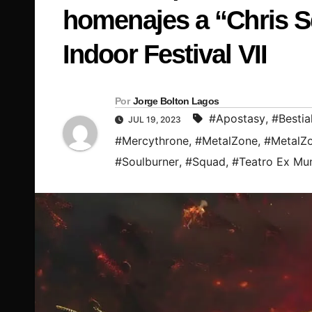
homenajes a “Chris S
Indoor Festival VII
Por
Jorge Bolton Lagos
#Apostasy
,
#Bestia
JUL 19, 2023
#Mercythrone
,
#MetalZone
,
#MetalZo
#Soulburner
,
#Squad
,
#Teatro Ex Mu