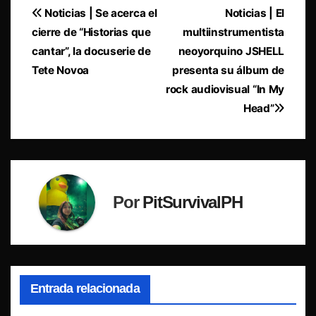
Navegación
Noticias | Se acerca el
Noticias | El
cierre de “Historias que
multiinstrumentista
de
cantar”, la docuserie de
neoyorquino JSHELL
entradas
Tete Novoa
presenta su álbum de
rock audiovisual “In My
Head”
Por
PitSurvivalPH
Entrada relacionada