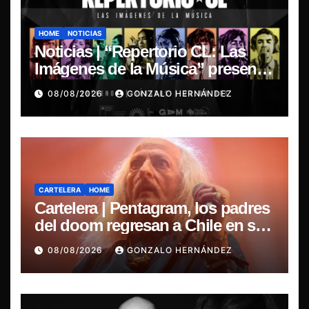
HOME
NOTICIAS
Noticias | “Repertorio CL: Las
Imágenes de la Música” presenta
la esencia del nuevo sonido
08/08/2026
GONZALO HERNÁNDEZ
nacional
CARTELERA
HOME
Cartelera | Pentagram, los padres
del doom regresan a Chile en su
última misa
08/08/2026
GONZALO HERNÁNDEZ