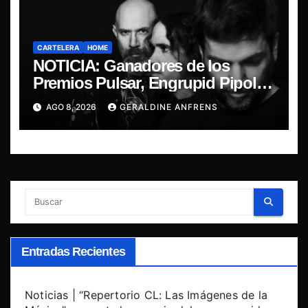
CARTELERA
HOME
NOTICIA: Ganadores de los
Premios Pulsar, Engrupid Pipol
presentan show exclusivo.
AGO 8, 2026
GERALDINE ANFRENS
Entradas Recientes
Noticias | “Repertorio CL: Las Imágenes de la