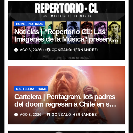
HOME
NOTICIAS
Noticias | “Repertorio CL: Las
Imágenes de la Música” presenta
la esencia del nuevo sonido
AGO 8, 2026
GONZALO HERNÁNDEZ
nacional
CARTELERA
HOME
Cartelera | Pentagram, los padres
del doom regresan a Chile en su
última misa
AGO 8, 2026
GONZALO HERNÁNDEZ