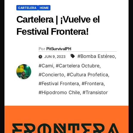
CARTELERA
HOME
Cartelera | ¡Vuelve el
Festival Frontera!
Por
PitSurvivalPH
#Bomba Estéreo
,
JUN 9, 2023
#Cami
,
#Cartelera Octubre
,
#Concierto
,
#Cultura Profetica
,
#Festival Frontera
,
#Frontera
,
#Hipodromo Chile
,
#Transistor