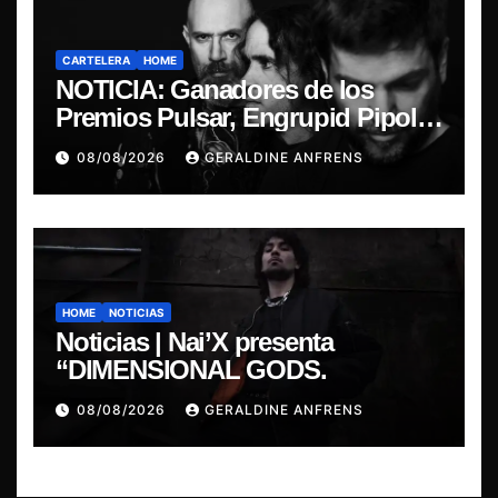
CARTELERA
HOME
NOTICIA: Ganadores de los
Premios Pulsar, Engrupid Pipol
presentan show exclusivo.
08/08/2026
GERALDINE ANFRENS
HOME
NOTICIAS
Noticias | Nai’X presenta
“DIMENSIONAL GODS.
08/08/2026
GERALDINE ANFRENS