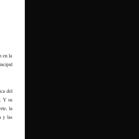
n en la
incipal
ica del
n. Y su
rte, la
a y las