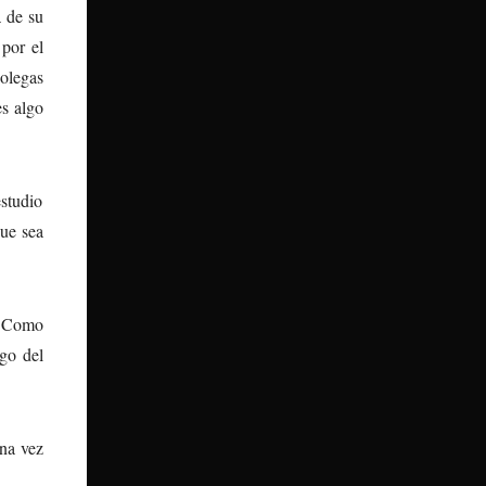
 de su
por el
olegas
es algo
studio
que sea
. Como
go del
una vez