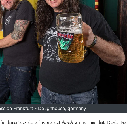
ssion Frankfurt - Doughhouse, germany
fundamentales de la historia del
thrash
a nivel mundial. Desde Fran