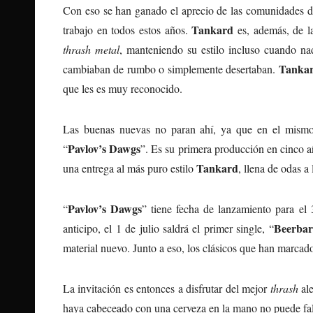
Con eso se han ganado el aprecio de las comunidades de
Tankard
trabajo en todos estos años.
es, además, de l
thrash metal
, manteniendo su estilo incluso cuando na
Tanka
cambiaban de rumbo o simplemente desertaban.
que les es muy reconocido.
Las buenas nuevas no paran ahí, ya que en el mismo
Pavlov’s Dawgs
“
”. Es su primera producción en cinco 
Tankard
una entrega al más puro estilo
, llena de odas a
Pavlov’s Dawgs
“
” tiene fecha de lanzamiento para el
Beerbar
anticipo, el 1 de julio saldrá el primer single, “
material nuevo. Junto a eso, los clásicos que han marcado
La invitación es entonces a disfrutar del mejor
thrash
ale
haya cabeceado con una cerveza en la mano no puede fal