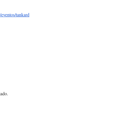
/
eventos/tankard
tado.