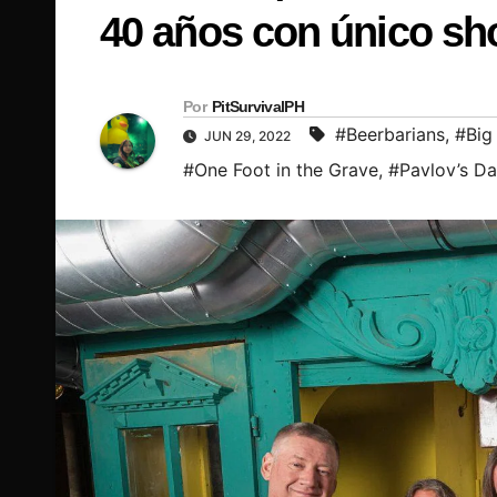
40 años con único s
Por
PitSurvivalPH
#Beerbarians
,
#Big
JUN 29, 2022
#One Foot in the Grave
,
#Pavlov’s D