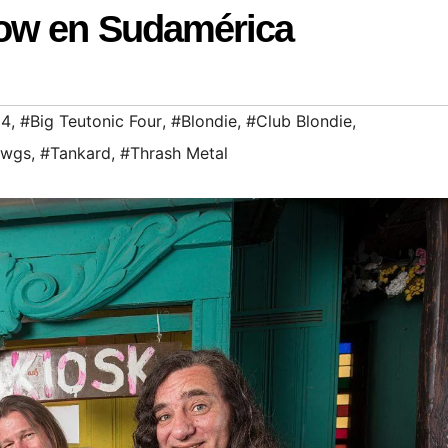
how en Sudamérica
 4
,
#Big Teutonic Four
,
#Blondie
,
#Club Blondie
,
awgs
,
#Tankard
,
#Thrash Metal