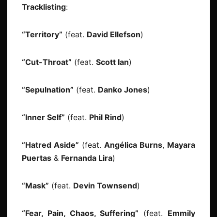
Tracklisting
:
“Territory”
(feat.
David Ellefson
)
“Cut-Throat”
(feat.
Scott Ian
)
“Sepulnation”
(feat.
Danko Jones
)
“Inner Self”
(feat.
Phil Rind
)
“Hatred Aside”
(feat.
Angélica Burns
,
Mayara
Puertas
&
Fernanda Lira
)
“Mask”
(feat.
Devin Townsend
)
“Fear, Pain, Chaos, Suffering”
(feat.
Emmily