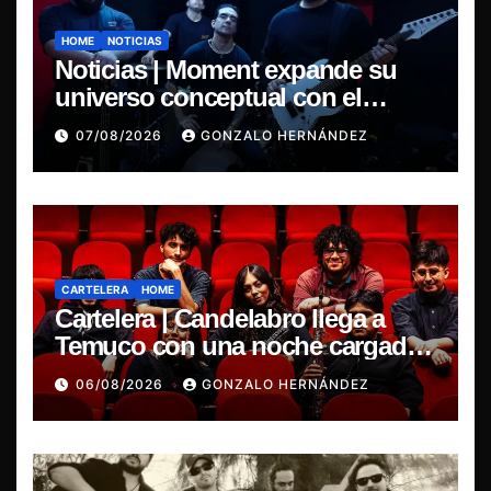
HOME
NOTICIAS
Noticias | Moment expande su
universo conceptual con el
estreno de “Poisoned Reality”
07/08/2026
GONZALO HERNÁNDEZ
CARTELERA
HOME
Cartelera | Candelabro llega a
Temuco con una noche cargada
de indie
06/08/2026
GONZALO HERNÁNDEZ