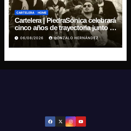
CARTELERA
HOME
Cartelera | PiedraSónica celebrará
cinco años de trayectoria junto a
The Ganjas en el Bar de René
06/08/2026
GONZALO HERNÁNDEZ