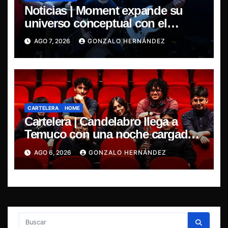
Noticias | Moment expande su
universo conceptual con el
estreno de “Poisoned Reality”
AGO 7, 2026
GONZALO HERNÁNDEZ
CARTELERA
HOME
Cartelera | Candelabro llega a
Temuco con una noche cargada
de indie
AGO 6, 2026
GONZALO HERNÁNDEZ