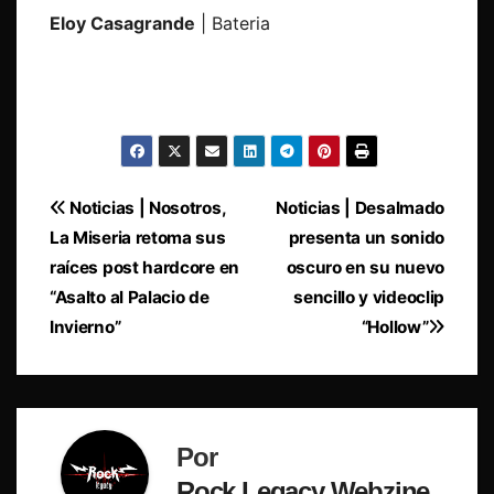
Eloy Casagrande
| Bateria
Navegación
Noticias | Nosotros,
Noticias | Desalmado
La Miseria retoma sus
presenta un sonido
de
raíces post hardcore en
oscuro en su nuevo
entradas
“Asalto al Palacio de
sencillo y videoclip
Invierno”
“Hollow”
Por
Rock Legacy Webzine