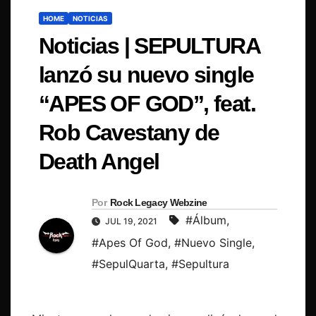
HOME
NOTICIAS
Noticias | SEPULTURA
lanzó su nuevo single
“APES OF GOD”, feat.
Rob Cavestany de
Death Angel
Por
Rock Legacy Webzine
#Álbum
,
JUL 19, 2021
#Apes Of God
,
#Nuevo Single
,
#SepulQuarta
,
#Sepultura