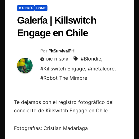
GALERÍA
HOME
Galería | Killswitch
Engage en Chile
Por
PitSurvivalPH
#Blondie
,
DIC 11, 2019
#Killswitch Engage
,
#metalcore
,
#Robot The Mimbre
Te dejamos con el registro fotográfico del
concierto de Killswitch Engage en Chile.
Fotografías: Cristian Madariaga