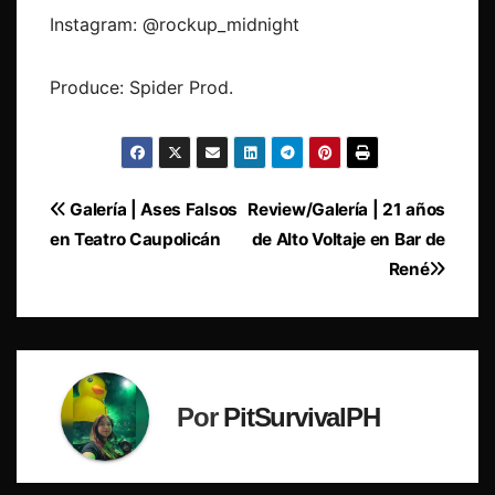
Instagram: @rockup_midnight
Produce: Spider Prod.
Navegación
Galería | Ases Falsos
Review/Galería | 21 años
en Teatro Caupolicán
de Alto Voltaje en Bar de
de
René
entradas
Por
PitSurvivalPH