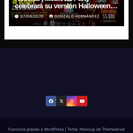
celebrará su versión Halloween
Fest en Aldea del Encuentro
07/08/2026
GONZALO HERNÁNDEZ
Funciona gracias a WordPress
|
Tema: Newsup de
Themeansar