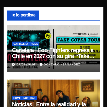
Te lo perdiste
CARTELERA
HOME
Cartelera | Foo Fighters regresa a
Chile en 2027 con su gira “Take
Cover Tour 2027”
07/08/2026
GONZALO HERNÁNDEZ
HOME
NOTICIAS
Noticias | Entre la realidad y la