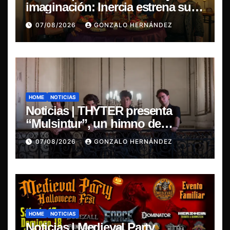
imaginación: Inercia estrena su
primer single “Marilina”
07/08/2026
GONZALO HERNÁNDEZ
HOME
NOTICIAS
Noticias | THYTER presenta
“Mulsintur”, un himno de
heavy/power metal inspirado en
07/08/2026
GONZALO HERNÁNDEZ
Tomás Paniri
HOME
NOTICIAS
Noticias | Medieval Party