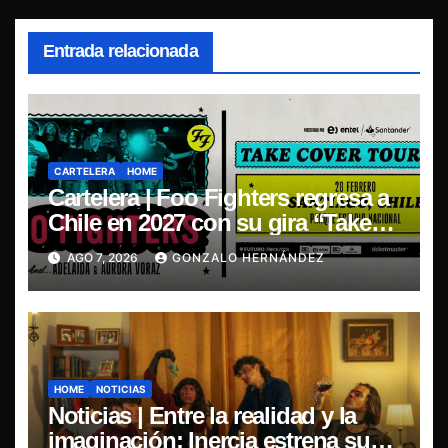
Entrada relacionada
CARTELERA
HOME
Cartelera | Foo Fighters regresa a
Chile en 2027 con su gira “Take
Cover Tour 2027”
AGO 7, 2026
GONZALO HERNÁNDEZ
HOME
NOTICIAS
Noticias | Entre la realidad y la
imaginación: Inercia estrena su