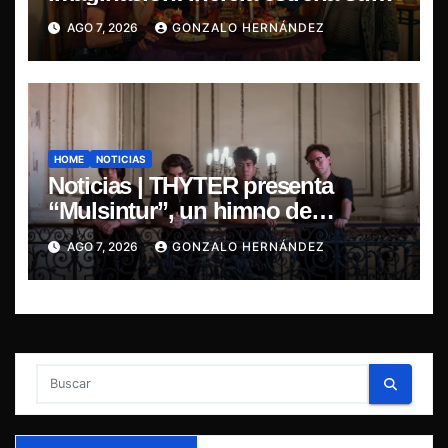
primer single “Marilina”
AGO 7, 2026
GONZALO HERNÁNDEZ
HOME
NOTICIAS
Noticias | THYTER presenta
“Mulsintur”, un himno de
heavy/power metal inspirado en
AGO 7, 2026
GONZALO HERNÁNDEZ
Tomás Paniri